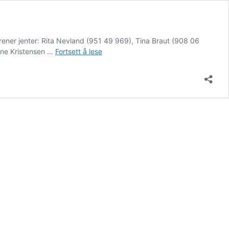
rener jenter: Rita Nevland (951 49 969), Tina Braut (908 06
Handball
sne Kristensen …
Fortsett å lese