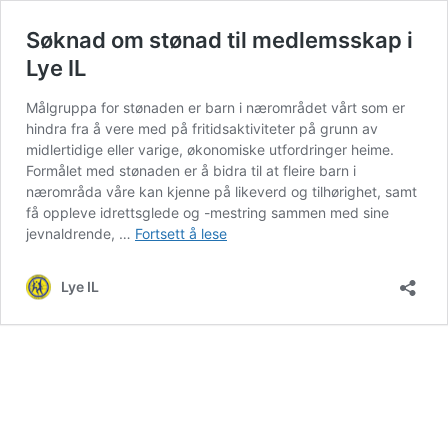
Søknad om stønad til medlemsskap i
Lye IL
Målgruppa for stønaden er barn i nærområdet vårt som er
hindra fra å vere med på fritidsaktiviteter på grunn av
midlertidige eller varige, økonomiske utfordringer heime.
Formålet med stønaden er å bidra til at fleire barn i
nærområda våre kan kjenne på likeverd og tilhørighet, samt
få oppleve idrettsglede og -mestring sammen med sine
Søknad
jevnaldrende, …
Fortsett å lese
om
stønad
Lye IL
til
medlemsskap
i
Lye
IL