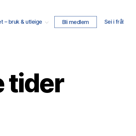
t – bruk & utleige
Sei i frå!
Bli medlem
 tider