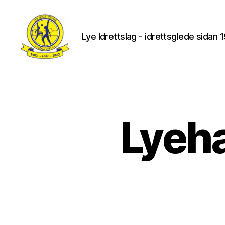
Lye Idrettslag - idrettsglede sidan 
Lye
IL
Lyeha