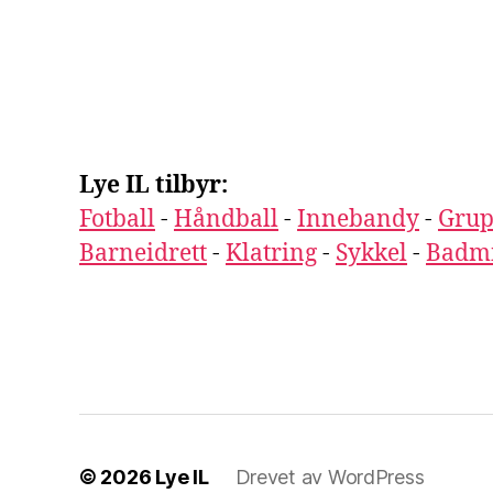
Lye IL tilbyr:
Fotball
-
Håndball
-
Innebandy
-
Grup
Barneidrett
-
Klatring
-
Sykkel
-
Badm
© 2026
Lye IL
Drevet av WordPress