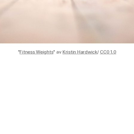
"
Fitness Weights
" av
Kristin Hardwick
/
CC0 1.0