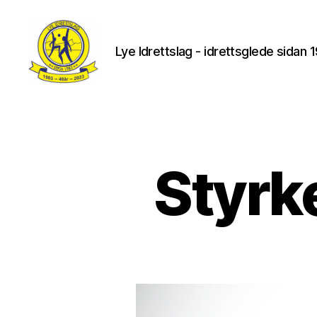
Lye Idrettslag - idrettsglede sidan 
Lye
IL
Styrke