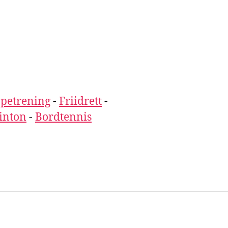
petrening
-
Friidrett
-
inton
-
Bordtennis