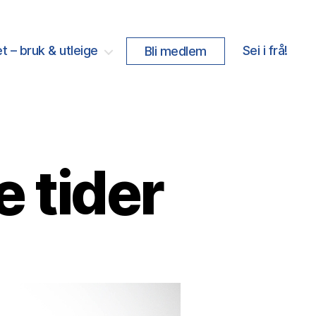
t – bruk & utleige
Sei i frå!
Bli medlem
e tider