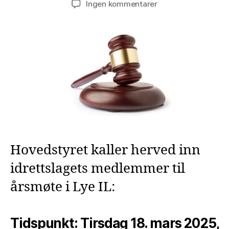
til
Ingen kommentarer
Årsmøte
i
Lye
IL
–
2025
Hovedstyret kaller herved inn
idrettslagets medlemmer til
årsmøte i Lye IL:
Tidspunkt: Tirsdag 18. mars 2025,