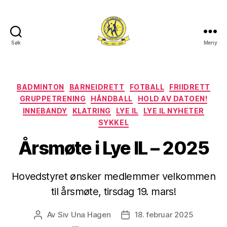
Søk
Meny
Lye
IL
Kategorier
BADMINTON
BARNEIDRETT
FOTBALL
FRIIDRETT
GRUPPETRENING
HÅNDBALL
HOLD AV DATOEN!
INNEBANDY
KLATRING
LYE IL
LYE IL NYHETER
SYKKEL
Årsmøte i Lye IL – 2025
Hovedstyret ønsker medlemmer velkommen
til årsmøte, tirsdag 19. mars!
Av
Siv Una Hagen
18. februar 2025
Innleggsforfatter
Publiseringsdato