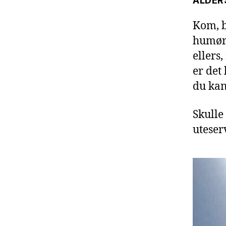
ALDERS
Kom, b
humør 
ellers
er det
du kan
Skulle 
uteser