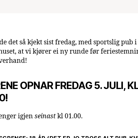
de det så kjekt sist fredag, med sportslig pub i
uset, at vi kjører ei ny runde før feriestemni
overhand!
ENE OPNAR FREDAG 5. JULI, K
0!
enger igjen
seinast
kl 01.00.