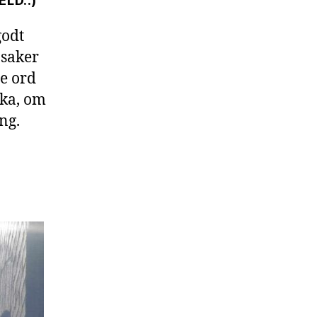
LD..)
godt
 saker
re ord
oka, om
ng.