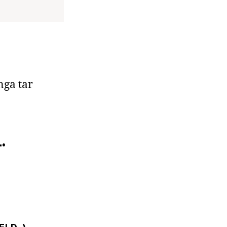
nga tar
L
.