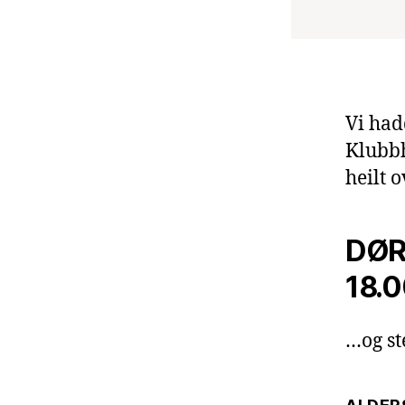
Vi had
Klubbh
heilt 
DØR
18.0
…og st