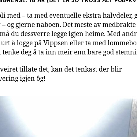
GRENSE: 18 ÅR (DET ER JO TROSS ALT PUB-KVE
li med – ta med eventuelle ekstra halvdeler, 
– og gjerne naboen. Det meste av medbrakte
, må du dessverre legge igjen heime. Med and
 lurt å logge på Vippsen eller ta med lommeb
 tenke deg å ta inn meir enn bare god stemni
veiret tillate det, kan det tenkast der blir
vering igjen ôg!