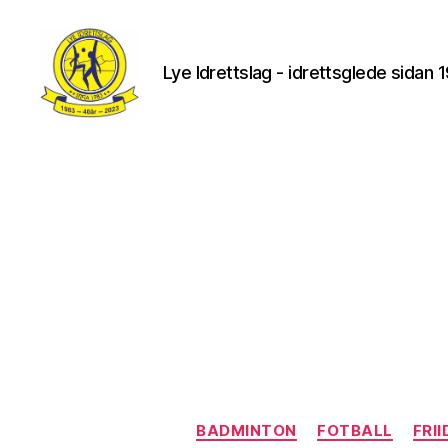
Lye Idrettslag - idrettsglede sidan 
Lye
IL
BADMINTON
FOTBALL
FRI