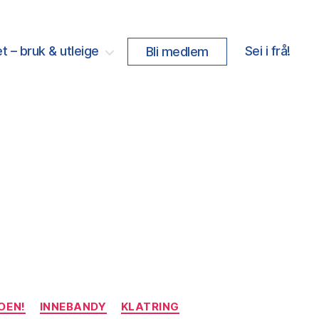
t – bruk & utleige
Sei i frå!
Bli medlem
OEN!
INNEBANDY
KLATRING