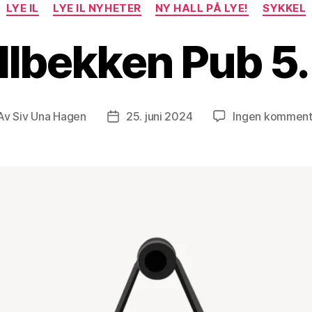
LYE IL
LYE IL NYHETER
NY HALL PÅ LYE!
SYKKEL
llbekken Pub 5. 
Av
Siv Una Hagen
25. juni 2024
Ingen komment
leggsforfatter
Publiseringsdato