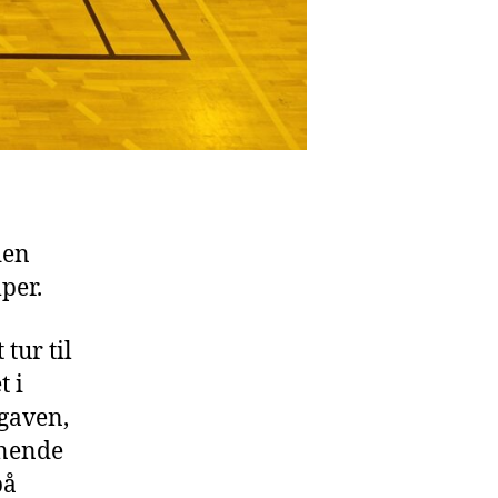
den
per.
 tur til
t i
pgaven,
nnende
på