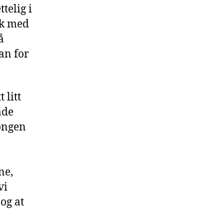
telig i
ok med
å
lan for
 litt
åde
songen
ne,
vi
 og at