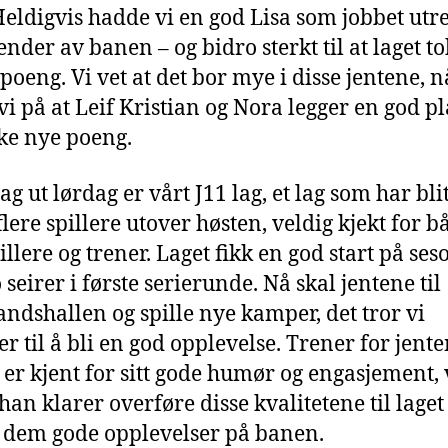
Heldigvis hadde vi en god Lisa som jobbet utret
ender av banen – og bidro sterkt til at laget t
 poeng. Vi vet at det bor mye i disse jentene, n
 vi på at Leif Kristian og Nora legger en god p
ke nye poeng.
ag ut lørdag er vårt J11 lag, et lag som har blitt
 flere spillere utover høsten, veldig kjekt for b
llere og trener. Laget fikk en god start på se
seirer i første serierunde. Nå skal jentene til
andshallen og spille nye kamper, det tror vi
 til å bli en god opplevelse. Trener for jente
 er kjent for sitt gode humør og engasjement, 
han klarer overføre disse kvalitetene til laget
r dem gode opplevelser på banen.