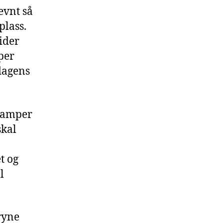
evnt så
plass.
tider
per
dagens
 kamper
skal
t og
l
ryne