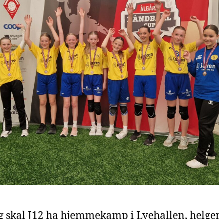
 skal J12 ha hjemmekamp i Lyehallen, helge