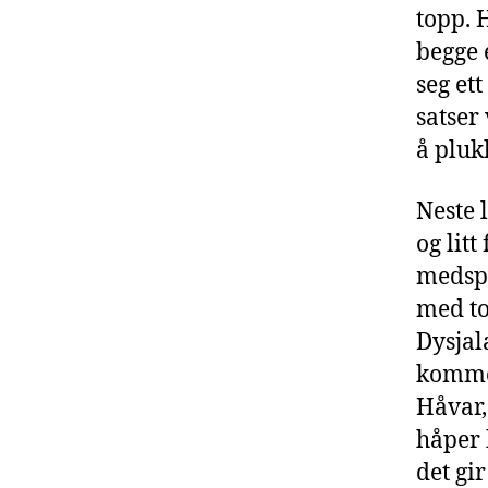
topp. 
begge 
seg ett
satser
å pluk
Neste l
og litt
medspi
med to 
Dysjal
kommer
Håvar,
håper 
det gi