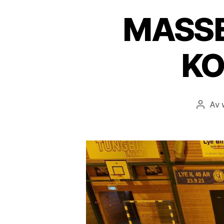
MASSE
KO
Av
Innleg