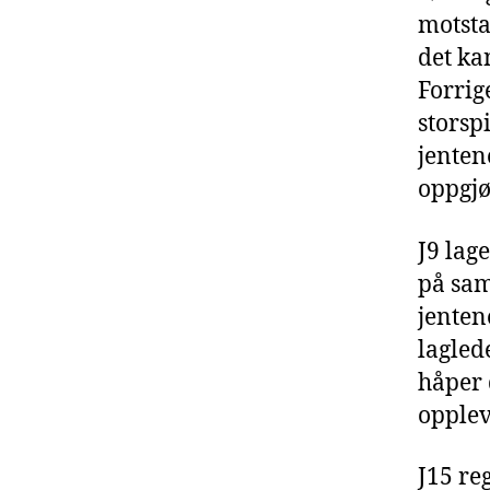
motsta
det ka
Forrig
storsp
jenten
oppgjø
J9 lage
på sam
jenten
laglede
håper
opplev
J15 re