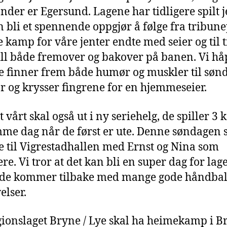
nder er Egersund. Lagene har tidligere spilt j
n bli et spennende oppgjør å følge fra tribune
e kamp for våre jenter endte med seier og til 
ill både fremover og bakover på banen. Vi hå
e finner frem både humør og muskler til søn
r og krysser fingrene for en hjemmeseier.
t vårt skal også ut i ny seriehelg, de spiller 3
me dag når de først er ute. Denne søndagen 
e til Vigrestadhallen med Ernst og Nina som
re. Vi tror at det kan bli en super dag for lage
 de kommer tilbake med mange gode håndbal
elser.
gionslaget Bryne / Lye skal ha heimekamp i B