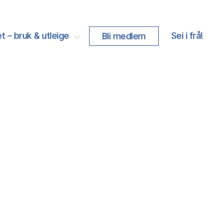
t – bruk & utleige
Sei i frå!
Bli medlem