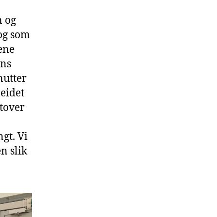
n og
 og som
tene
ens
nutter
eidet
utover
gt. Vi
n slik