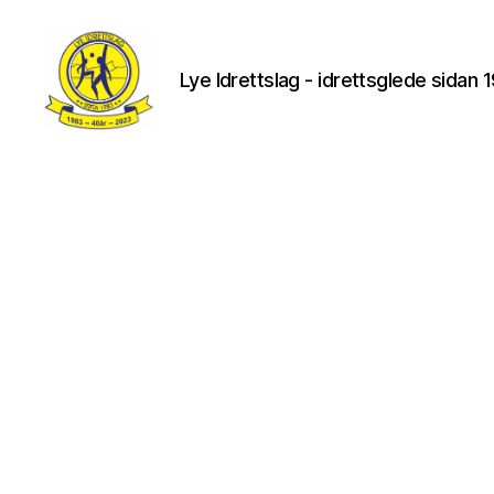
Lye Idrettslag - idrettsglede sidan 
Lye
IL