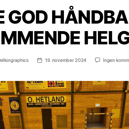
 GOD HÅNDBA
MMENDE HEL
wilkingraphics
19. november 2024
Ingen komm
gsforfatter
Publiseringsdato