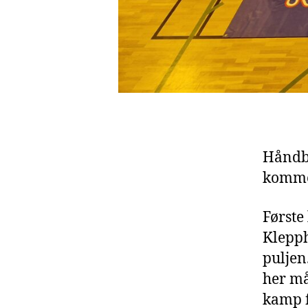
Håndba
kommen
Første 
Klepph
puljen
her må
kamp f