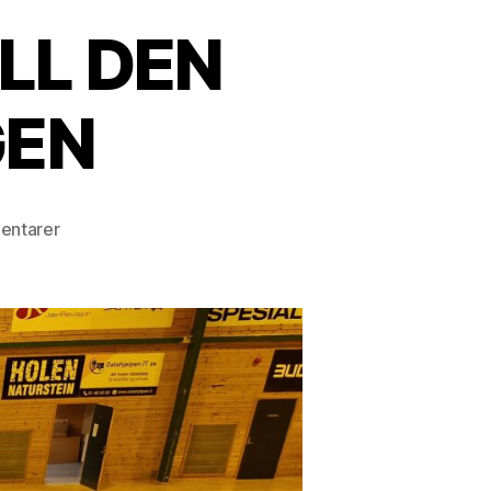
LL DEN
GEN
til
entarer
MASSE
GOD
HÅNDBALL
DEN
KOMMENDE
HELGEN