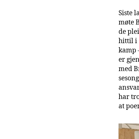
Siste 
møte B
de ple
hittil 
kamp –
er gje
med Br
sesong
ansvar
har tr
at poe