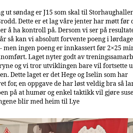
lag ut søndag er J15 som skal til Storhaughalle
rodd. Dette er et lag våre jenter har møtt før
ier å ha kontroll på. Dersom vi ser på resulta
i år så kan vi absolutt forvente poeng i lørdag
 men ingen poeng er innkassert før 2×25 mi
nnomført. Laget nyter godt av treningssamarb
yne og vi tror utviklingen bare vil fortsette 
en. Dette laget er det Hege og Iselin som har
et for, en oppgave de har løst veldig bra så lan
oen på at humør og enkel taktikk vil gjøre suse
ngene blir med heim til Lye