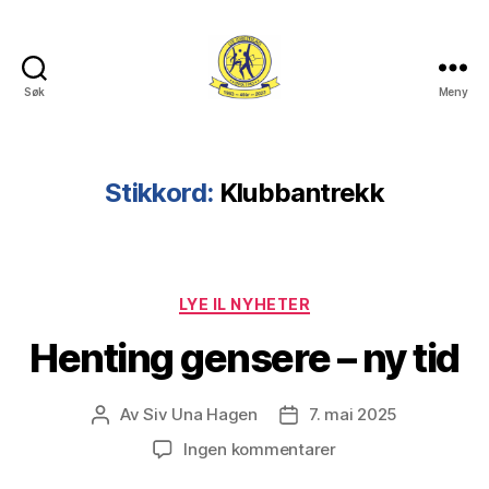
Søk
Meny
Lye
IL
Stikkord:
Klubbantrekk
Kategorier
LYE IL NYHETER
Henting gensere – ny tid
Av
Siv Una Hagen
7. mai 2025
Innleggsforfatter
Publiseringsdato
til
Ingen kommentarer
Henting