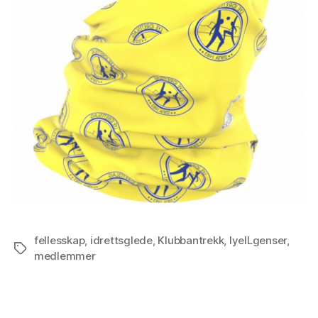
fellesskap
,
idrettsglede
,
Klubbantrekk
,
lyeILgenser
,
Stikkord
medlemmer