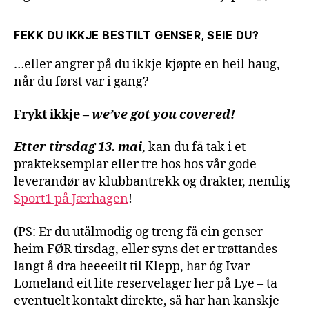
FEKK DU IKKJE BESTILT GENSER, SEIE DU?
…eller angrer på du ikkje kjøpte en heil haug,
når du først var i gang?
Frykt ikkje –
we’ve got you covered!
Etter tirsdag 13. mai
, kan du få tak i et
prakteksemplar eller tre hos hos vår gode
leverandør av klubbantrekk og drakter, nemlig
Sport1 på Jærhagen
!
(PS: Er du utålmodig og treng få ein genser
heim FØR tirsdag, eller syns det er trøttandes
langt å dra heeeeilt til Klepp, har óg Ivar
Lomeland eit lite reservelager her på Lye – ta
eventuelt kontakt direkte, så har han kanskje