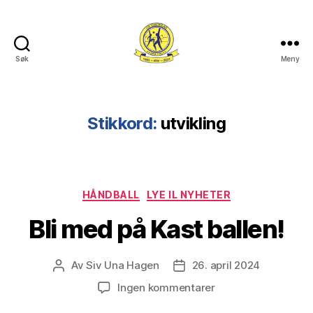
Søk
Meny
Lye
IL
Stikkord:
utvikling
Kategorier
HÅNDBALL
LYE IL NYHETER
Bli med på Kast ballen!
Av
Siv Una Hagen
26. april 2024
Innleggsforfatter
Publiseringsdato
til
Ingen kommentarer
Bli