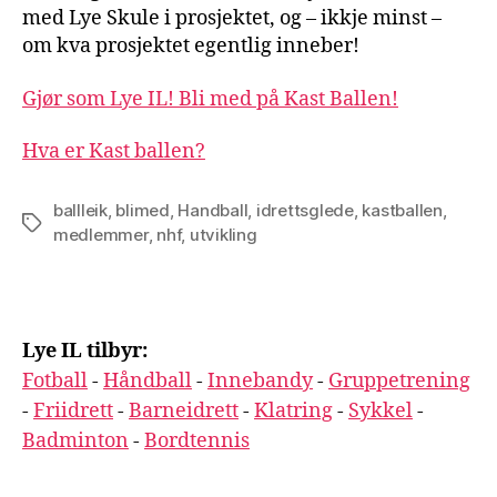
med Lye Skule i prosjektet, og – ikkje minst –
om kva prosjektet egentlig inneber!
Gjør som Lye IL! Bli med på Kast Ballen!
Hva er Kast ballen?
ballleik
,
blimed
,
Handball
,
idrettsglede
,
kastballen
,
Stikkord
medlemmer
,
nhf
,
utvikling
Lye IL tilbyr:
Fotball
-
Håndball
-
Innebandy
-
Gruppetrening
-
Friidrett
-
Barneidrett
-
Klatring
-
Sykkel
-
Badminton
-
Bordtennis