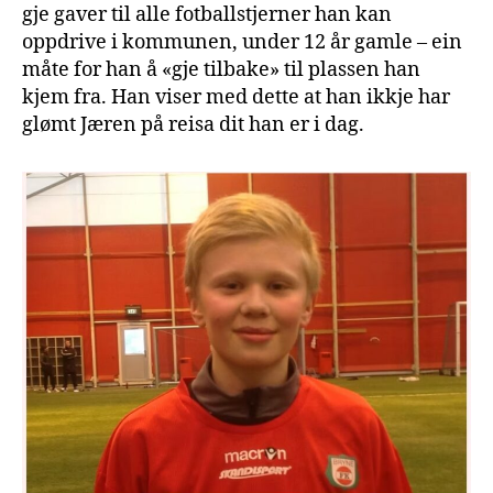
gje gaver til alle fotballstjerner han kan
oppdrive i kommunen, under 12 år gamle – ein
måte for han å «gje tilbake» til plassen han
kjem fra. Han viser med dette at han ikkje har
glømt Jæren på reisa dit han er i dag.