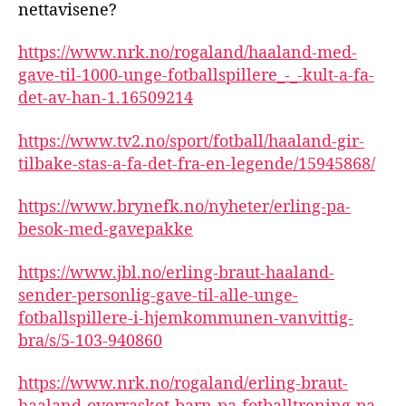
nettavisene?
https://www.nrk.no/rogaland/haaland-med-
gave-til-1000-unge-fotballspillere_-_-kult-a-fa-
det-av-han-1.16509214
https://www.tv2.no/sport/fotball/haaland-gir-
tilbake-stas-a-fa-det-fra-en-legende/15945868/
https://www.brynefk.no/nyheter/erling-pa-
besok-med-gavepakke
https://www.jbl.no/erling-braut-haaland-
sender-personlig-gave-til-alle-unge-
fotballspillere-i-hjemkommunen-vanvittig-
bra/s/5-103-940860
https://www.nrk.no/rogaland/erling-braut-