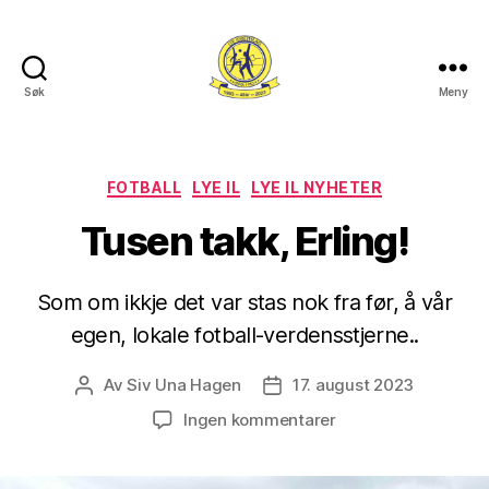
Søk
Meny
Lye
IL
Kategorier
FOTBALL
LYE IL
LYE IL NYHETER
Tusen takk, Erling!
Som om ikkje det var stas nok fra før, å vår
egen, lokale fotball-verdensstjerne..
Av
Siv Una Hagen
17. august 2023
Innleggsforfatter
Publiseringsdato
til
Ingen kommentarer
Tusen
takk,