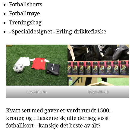
Fotballshorts
Fotballtrøye
Treningsbag
«Spesialdesignet» Erling-drikkeflaske
brynefk.no
brynefk.no
Kvart sett med gaver er verdt rundt 1500,-
kroner, og i flaskene skjulte der seg visst
fotballkort – kanskje det beste av alt?