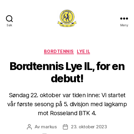
Søk
Meny
Lye
IL
Kategorier
BORDTENNIS
LYE IL
Bordtennis Lye IL, for en
debut!
Søndag 22. oktober var tiden inne: Vi startet
vår første sesong på 5. divisjon med lagkamp
mot Rosseland BTK 4.
Av
markus
23. oktober 2023
Innleggsforfatter
Publiseringsdato