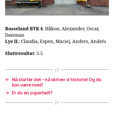
Rosseland BTK 4
: Håkon, Alexander, Oscar,
Danusan
Lye IL
: Claudia, Espen, Maciej, Anders, Andrés
Sluttresultat
: 5:5
←
Nå starter det – nå skriver vi historie! Og du
kan være med!
→
Er du en superhelt?