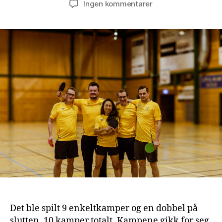
til
Ingen kommentarer
Bordtennis
Lye
IL,
for
en
debut!
Det ble spilt 9 enkeltkamper og en dobbel på
slutten. 10 kamper totalt. Kampene gikk for seg