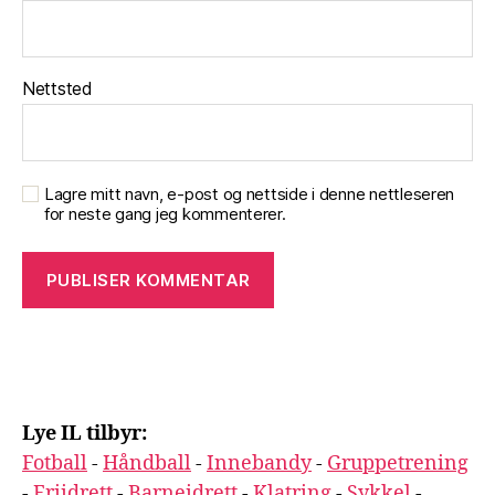
Nettsted
Lagre mitt navn, e-post og nettside i denne nettleseren
for neste gang jeg kommenterer.
Lye IL tilbyr:
Fotball
-
Håndball
-
Innebandy
-
Gruppetrening
-
Friidrett
-
Barneidrett
-
Klatring
-
Sykkel
-