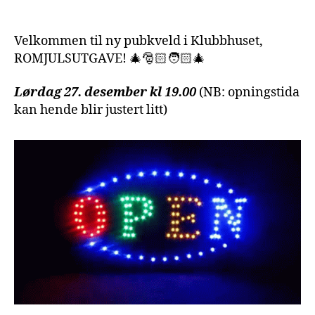
Velkommen til ny pubkveld i Klubbhuset,
ROMJULSUTGAVE! 🎄🎅🏻🧑🏻‍🎄
Lørdag 27. desember kl 19.00
(NB: opningstida
kan hende blir justert litt)