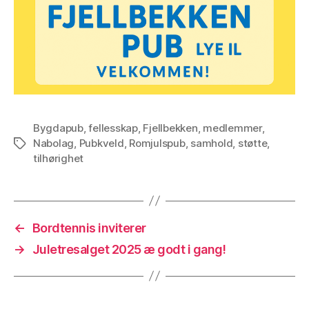
Bygdapub
,
fellesskap
,
Fjellbekken
,
medlemmer
,
Nabolag
,
Pubkveld
,
Romjulspub
,
samhold
,
støtte
,
Stikkord
tilhørighet
←
Bordtennis inviterer
→
Juletresalget 2025 æ godt i gang!