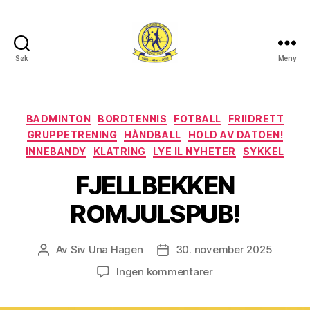
Søk
Meny
Lye
IL
Kategorier
BADMINTON
BORDTENNIS
FOTBALL
FRIIDRETT
GRUPPETRENING
HÅNDBALL
HOLD AV DATOEN!
INNEBANDY
KLATRING
LYE IL NYHETER
SYKKEL
FJELLBEKKEN
ROMJULSPUB!
Av
Siv Una Hagen
30. november 2025
Innleggsforfatter
Publiseringsdato
til
Ingen kommentarer
FJELLBEKKEN
ROMJULSPUB!