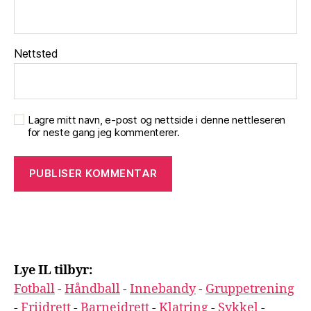
Nettsted
Lagre mitt navn, e-post og nettside i denne nettleseren
for neste gang jeg kommenterer.
Lye IL tilbyr:
Fotball
-
Håndball
-
Innebandy
-
Gruppetrening
-
Friidrett
-
Barneidrett
-
Klatring
-
Sykkel
-