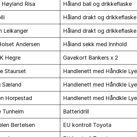
 Høyland Risa
Håland ball og drikkeflaske
li
Håland drakt og drikkeflaske
n Leikanger
Håland drakt og drikkeflaske
olset Andersen
Håland sekk med innhold
 K Hegre
Gavekort Bankers x 2
e Staurset
Handlenett med Håndkle Lye
a Sæland
Handlenett med Håndkle Lye
en Horpestad
Handlenett med Håndkle Lye
e Tunheim
Batteridrill
len Bertelsen
EU kontroll Toyota