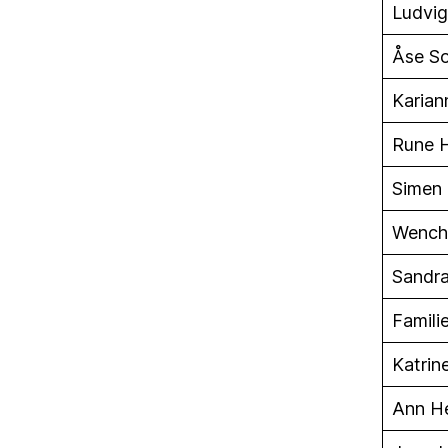
Ludvig
Åse Sol
Karian
Rune H
Simen
Wench
Sandr
Famili
Katrin
Ann He