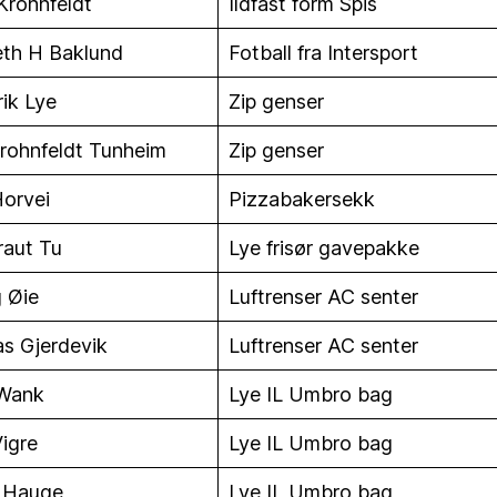
 Krohnfeldt
Ildfast form Spis
eth H Baklund
Fotball fra Intersport
ik Lye
Zip genser
rohnfeldt Tunheim
Zip genser
Horvei
Pizzabakersekk
raut Tu
Lye frisør gavepakke
 Øie
Luftrenser AC senter
s Gjerdevik
Luftrenser AC senter
 Wank
Lye IL Umbro bag
Vigre
Lye IL Umbro bag
 Hauge
Lye IL Umbro bag