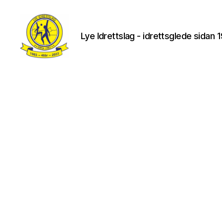
Lye Idrettslag - idrettsglede sidan 
Lye
IL