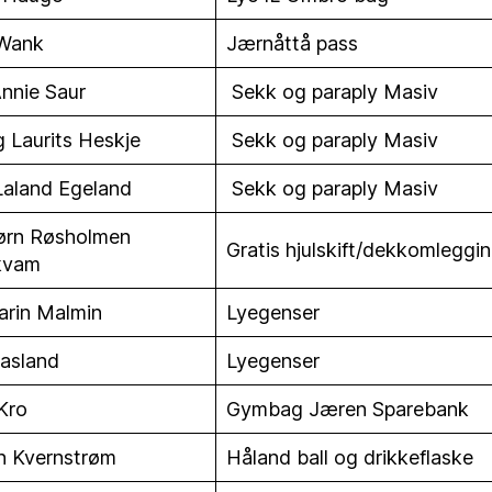
 Wank
Jærnåttå pass
nnie Saur
Sekk og paraply Masiv
 Laurits Heskje
Sekk og paraply Masiv
Laland Egeland
Sekk og paraply Masiv
ørn Røsholmen
Gratis hjulskift/dekkomleggi
kvam
rin Malmin
Lyegenser
asland
Lyegenser
Kro
Gymbag Jæren Sparebank
n Kvernstrøm
Håland ball og drikkeflaske