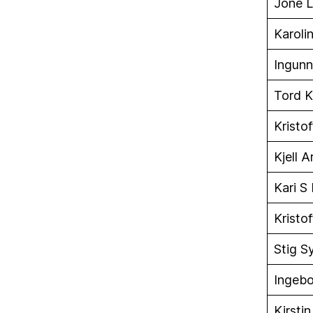
Jone 
Karoli
Ingun
Tord K
Kristof
Kjell 
Kari S
Kristof
Stig S
Ingeb
Kirstin