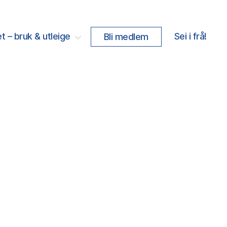
t – bruk & utleige
Sei i frå!
Bli medlem