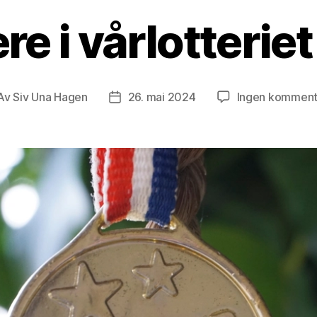
re i vårlotterie
Av
Siv Una Hagen
26. mai 2024
Ingen komment
leggsforfatter
Publiseringsdato