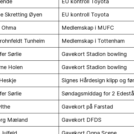
Lende
EU kontroll Toyota
ne Skretting Øyen
EU kontroll Toyota
n Ohma
Medlemskap i MUFC
rohnfeldt Tunheim
Medlemskap i Tottenham
fer Sørlie
Gavekort Stadion bowling
Arne Holen
Gavekort Stadion bowling
 Heskje
Signes Hårdesign klipp og fø
fer Sørlie
Søndagsmiddag for 2 Edest
ylthe
Gavekort på Farstad
org Mæland
Gavekort DFDS
 Julfeld
Gavekort Ogna Scene