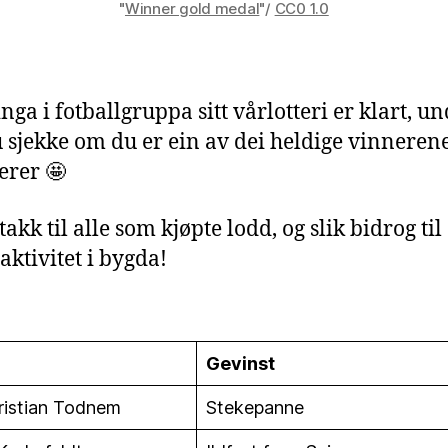
"
Winner gold medal
"/
CC0 1.0
nga i fotballgruppa sitt vårlotteri er klart, u
 sjekke om du er ein av dei heldige vinneren
erer 🤩
akk til alle som kjøpte lodd, og slik bidrog til
aktivitet i bygda!
Gevinst
istian Todnem
Stekepanne