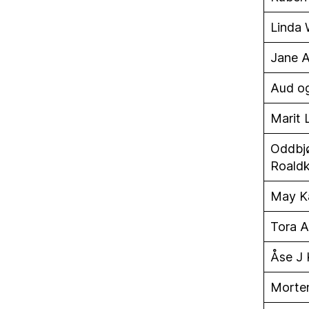
Linda
Jane A
Aud og
Marit 
Oddbj
Roald
May Ka
Tora A
Åse J 
Morte