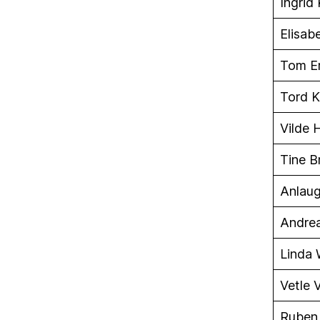
Ingrid
Elisab
Tom Er
Tord K
Vilde 
Tine B
Anlaug
Andrea
Linda
Vetle 
Ruben