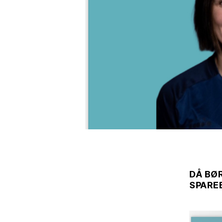
DÅ BØ
SPAREB