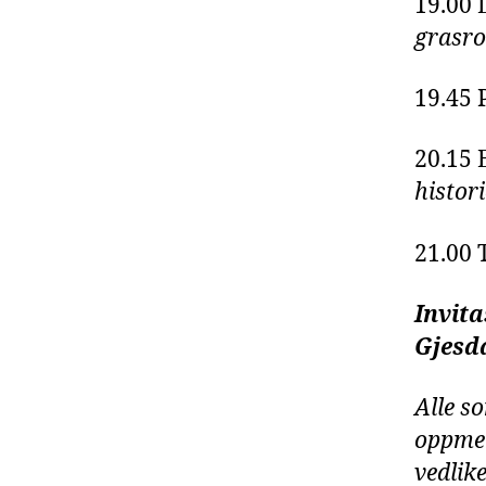
19.00 
grasro
19.45 
20.15 
histor
21.00 
Invita
Gjesd
Alle so
oppmen
vedlik