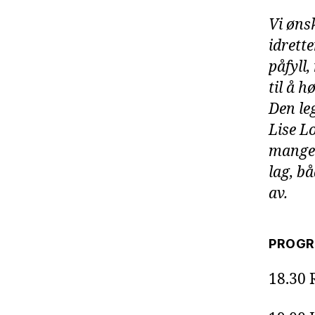
Vi ønsk
idrette
påfyll
til å 
Den le
Lise Lo
mange 
lag, b
av.
PROG
18.30 