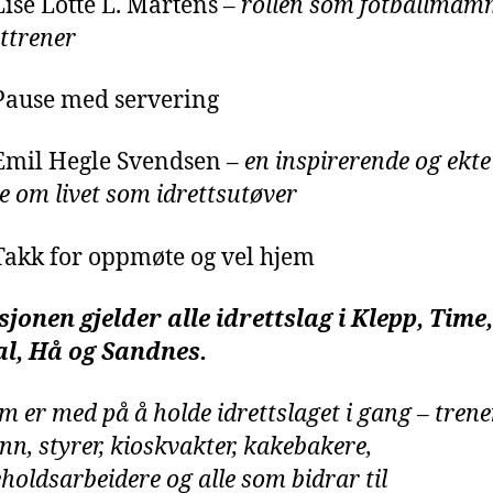
Lise Lotte L. Martens –
rollen som fotballmam
ttrener
Pause med servering
Emil Hegle Svendsen –
en inspirerende og ekte
ie om livet som idrettsutøver
Takk for oppmøte og vel hjem
sjonen gjelder alle idrettslag i Klepp, Time,
al, Hå og Sandnes.
m er med på å holde idrettslaget i gang – trene
n, styrer, kioskvakter, kakebakere,
eholdsarbeidere og alle som bidrar til