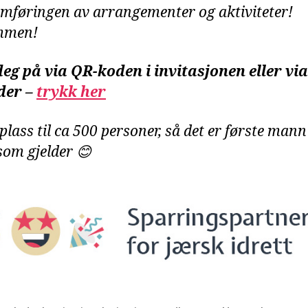
mføringen av arrangementer og aktiviteter!
mmen!
eg på via QR-koden i invitasjonen eller vi
der –
trykk her
plass til ca 500 personer, så det er første mann 
som gjelder 😊