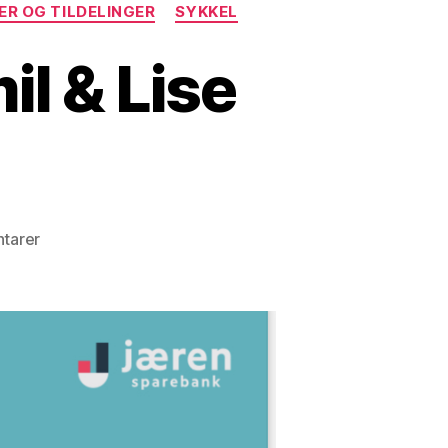
ER OG TILDELINGER
SYKKEL
il & Lise
til
tarer
Frister
en
kveld
med
Emil
&
Lise
Lotte?