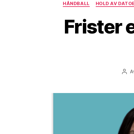
HÅNDBALL
HOLD AV DATO
Frister 
A
Innl