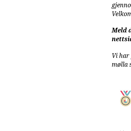
gjenno
Velko
Meld d
nettsi
Vi har 
mølla 