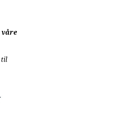
a våre
til