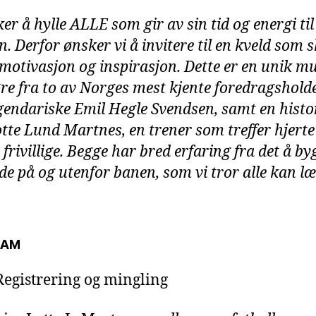
er å hylle ALLE som gir av sin tid og energi til
n. Derfor ønsker vi å invitere til en kveld som s
, motivasjon og inspirasjon. Dette er en unik m
høre fra to av Norges mest kjente foredragshold
gendariske Emil Hegle Svendsen, samt en histor
tte Lund Martnes, en trener som treffer hjerte 
frivillige. Begge har bred erfaring fra det å by
åde på og utenfor banen, som vi tror alle kan l
RAM
Registrering og mingling