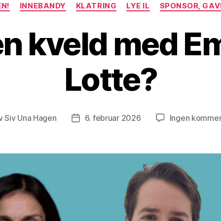
EN!
INNEBANDY
KLATRING
LYE IL
SPONSOR, GAV
en kveld med Em
Lotte?
v
Siv Una Hagen
6. februar 2026
Ingen kommen
eggsforfatter
Publiseringsdato