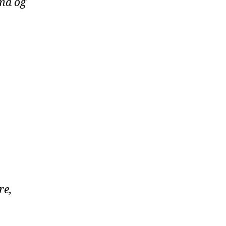
ma og
re,