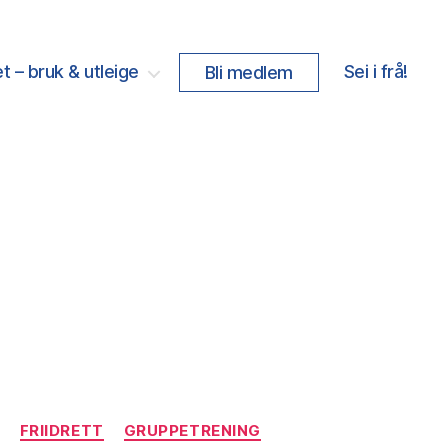
t – bruk & utleige
Sei i frå!
Bli medlem
FRIIDRETT
GRUPPETRENING