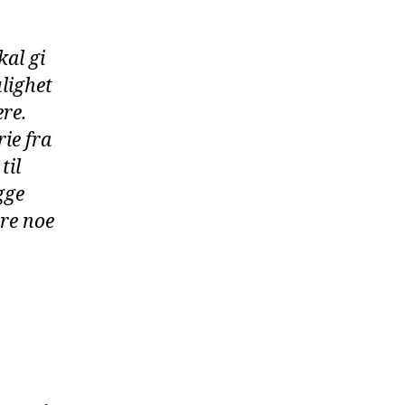
kal gi
ulighet
ere.
ie fra
til
gge
ære noe