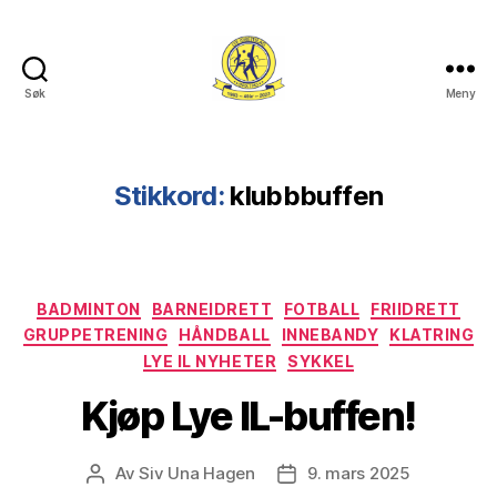
Søk
Meny
Lye
IL
Stikkord:
klubbbuffen
Kategorier
BADMINTON
BARNEIDRETT
FOTBALL
FRIIDRETT
GRUPPETRENING
HÅNDBALL
INNEBANDY
KLATRING
LYE IL NYHETER
SYKKEL
Kjøp Lye IL-buffen!
Av
Siv Una Hagen
9. mars 2025
Innleggsforfatter
Publiseringsdato