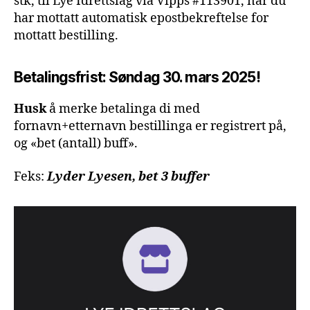
stk, til Lye Idrettslag via Vipps #113901, når du
har mottatt automatisk epostbekreftelse for
mottatt bestilling.
Betalingsfrist: Søndag 30. mars 2025!
Husk
å merke betalinga di med
fornavn+etternavn bestillinga er registrert på,
og «bet (antall) buff».
Feks:
Lyder Lyesen, bet 3 buffer