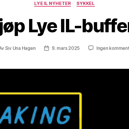
LYE IL NYHETER
SYKKEL
jøp Lye IL-buffe
Av
Siv Una Hagen
9. mars 2025
Ingen komment
leggsforfatter
Publiseringsdato