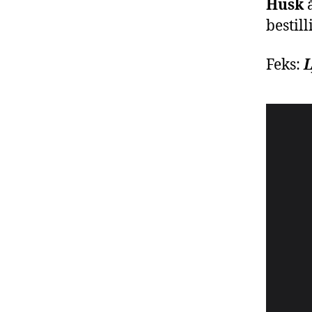
Husk
å
bestill
Feks:
L