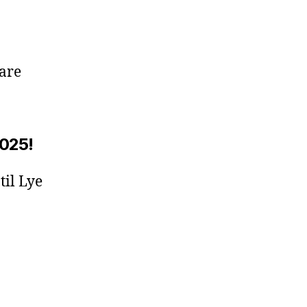
bare
025!
til Lye