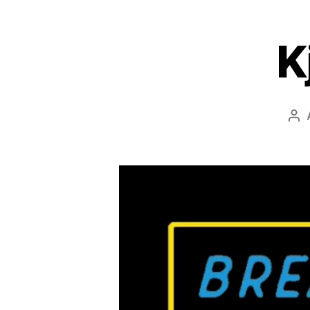
K
Inn