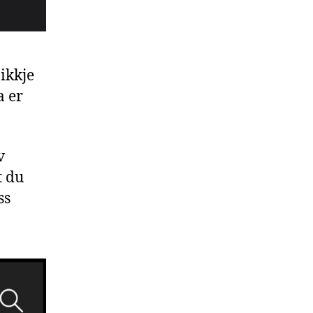
ikkje
a er
v
t du
ss