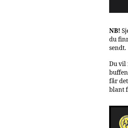
NB!
Sj
du fin
sendt.
Du vil
buffen
får de
blant 