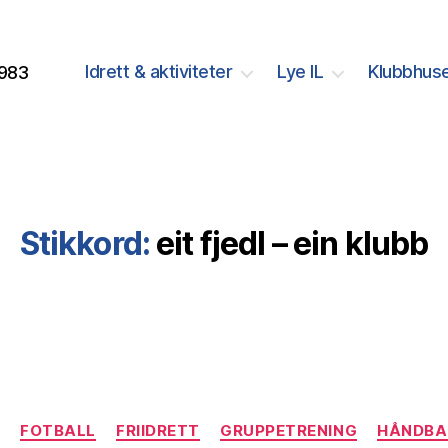
Idrett & aktiviteter
Lye IL
Klubbhuse
1983
Stikkord:
eit fjedl – ein klubb
Kategorier
T
FOTBALL
FRIIDRETT
GRUPPETRENING
HÅNDBA