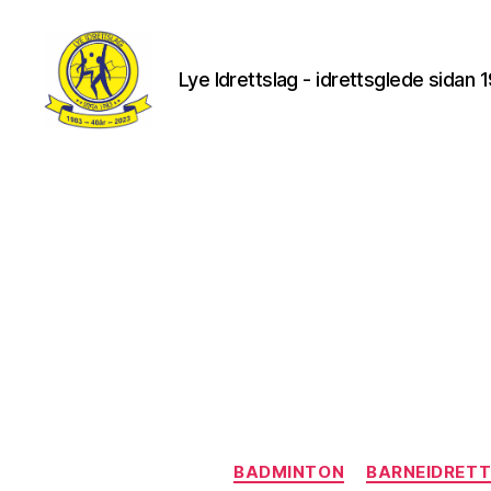
Lye Idrettslag - idrettsglede sidan 
Lye
IL
BADMINTON
BARNEIDRET