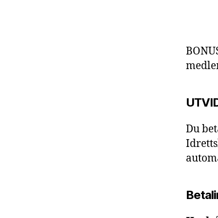
BONU
medle
UTVID
Du beta
Idrett
automa
Betal