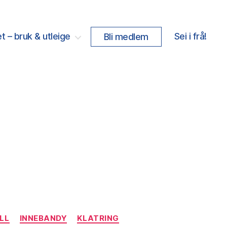
t – bruk & utleige
Sei i frå!
Bli medlem
LL
INNEBANDY
KLATRING