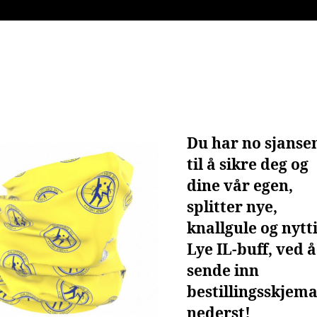
Du har no sjanse
til å sikre deg og
dine vår egen,
splitter nye,
knallgule og nytt
Lye IL-buff, ved å
sende inn
bestillingsskjem
nederst!