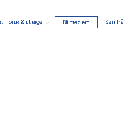
t – bruk & utleige
Sei i frå!
Bli medlem