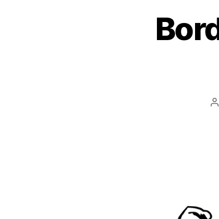
Bord
I