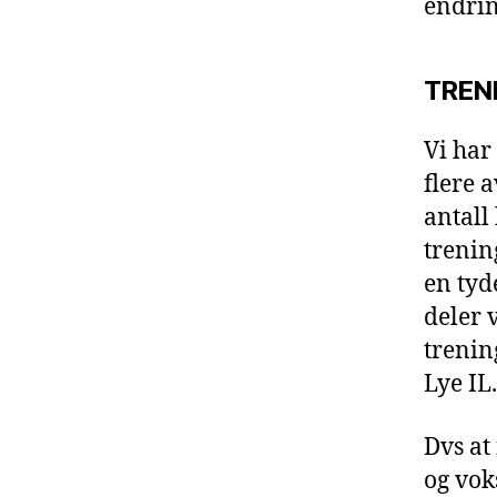
endrin
TREN
Vi har
flere 
antall
trenin
en tyd
deler v
trenin
Lye IL.
Dvs at
og vok