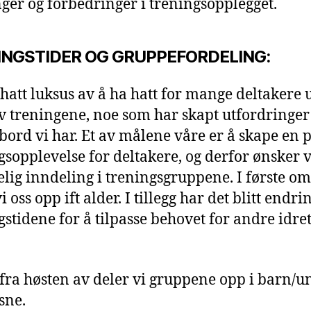
ger og forbedringer i treningsopplegget.
INGSTIDER OG GRUPPEFORDELING:
 hatt luksus av å ha hatt for mange deltakere
av treningene, noe som har skapt utfordringer 
 bord vi har. Et av målene våre er å skape en p
gsopplevelse for deltakere, og derfor ønsker v
elig inndeling i treningsgruppene. I første o
i oss opp ift alder. I tillegg har det blitt endri
gstidene for å tilpasse behovet for andre idret
 fra høsten av deler vi gruppene opp i barn/
sne.