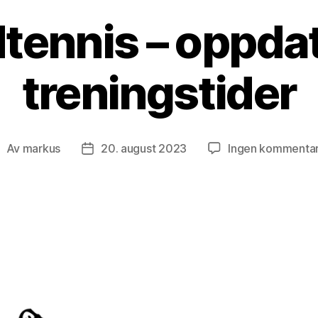
tennis – oppda
treningstider
Av
markus
20. august 2023
Ingen kommenta
nnleggsforfatter
Publiseringsdato