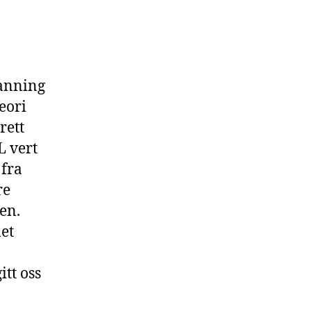
danning
eori
rett
L vert
 fra
re
en.
let
tt oss