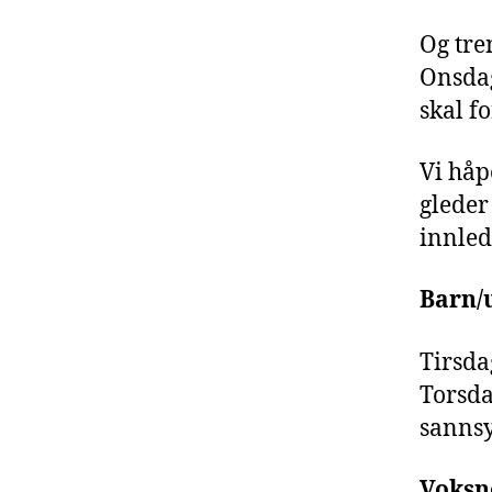
Og tre
Onsdag
skal fo
Vi håp
gleder
innle
Barn/
Tirsda
Torsdag
sannsy
Voksn