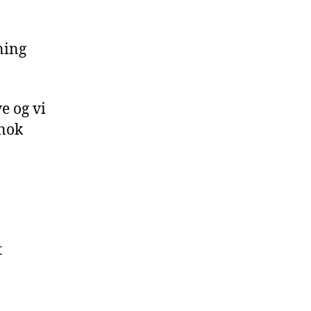
ning
e og vi
 nok
t