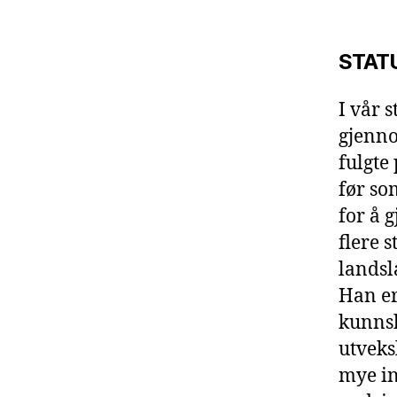
STAT
I vår 
gjenno
fulgte
før so
for å 
flere 
landsl
Han er
kunnsk
utveks
mye in