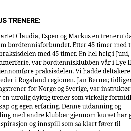
US TRENERE:
startet Claudia, Espen og Markus en trenerut
m bordtennisforbundet. Etter 45 timer med t
 praksisdelen med 45 timer. En hel helg i Juni, 
mmerferie, var bordtennisklubben vår i Lye I
gjennomføre praksisdelen. Vi hadde deltakere
steder i Rogaland regionen. Jan Berner, tidlige
agstrener for Norge og Sverige, var instruktør
 en utrolig dyktig trener som virkelig formid
ap og egen erfaring. Denne utdanning og
ling med andre klubber gjennom kurset har gi
spirasjon og innspill som så klart fører til