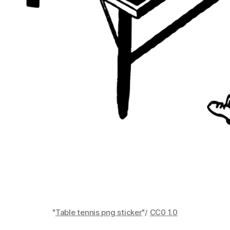
"
Table tennis png sticker
"/
CC0 1.0