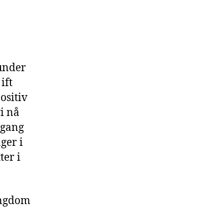
 under
ift
ositiv
i nå
mgang
nger i
ter i
ungdom