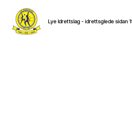
Lye Idrettslag - idrettsglede sidan 
Lye
IL