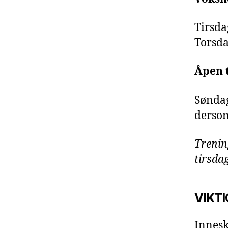
Tirsda
Torsda
Åpen 
Søndag
dersom
Trenin
tirsda
VIKTI
Innesk