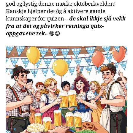
god og lystig denne mørke oktoberkvelden!
Kanskje hjelper det óg å aktivere gamle
kunnskaper for quizen –
de skal ikkje sjå vekk
fra at det óg påvirker retninga quiz-
oppgavene tek..
😁😉