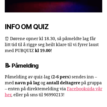
INFO OM QUIZ
⏰ Dørene opner kl 18.30, så påmeldte lag får
litt tid til å rigge seg heilt klare til vi fyrer laust
med PUBQUIZ
kl 19.00
!
📝 Påmelding
Påmelding av quiz-lag (
2-6 pers
) sendes inn –
med
navn på lag
og
antall deltagere
på gruppa
– enten på direktemelding via
Facebooksida vår
her
, eller på sms til 96990213!