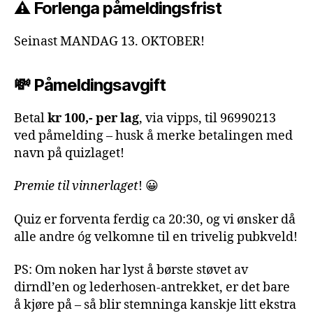
⚠️ Forlenga påmeldingsfrist
Seinast MANDAG 13. OKTOBER!
💸 Påmeldingsavgift
Betal
kr 100,- per lag
, via vipps, til 96990213
ved påmelding – husk å merke betalingen med
navn på quizlaget!
Premie til vinnerlaget
! 😀
Quiz er forventa ferdig ca 20:30, og vi ønsker då
alle andre óg velkomne til en trivelig pubkveld!
PS: Om noken har lyst å børste støvet av
dirndl’en og lederhosen-antrekket, er det bare
å kjøre på – så blir stemninga kanskje litt ekstra