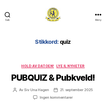
Søk
Meny
Lye
IL
Stikkord:
quiz
Kategorier
HOLD AV DATOEN!
LYE IL NYHETER
PUBQUIZ & Pubkveld!
Av
Siv Una Hagen
21. september 2025
Innleggsforfatter
Publiseringsdato
til
Ingen kommentarer
PUBQUIZ