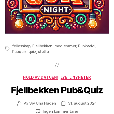
fellesskap
,
Fjellbekken
,
medlemmer
,
Pubkveld
,
Stikkord
Pubquiz
,
quiz
,
støtte
Kategorier
HOLD AV DATOEN!
LYE IL NYHETER
Fjellbekken Pub&Quiz
Av
Siv Una Hagen
31. august 2024
Innleggsforfatter
Publiseringsdato
til
Ingen kommentarer