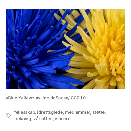
«
Blue Yellow
» av
Joe deSousa
/
CC0 1.0
fellesskap
,
idrettsglede
,
medlemmer
,
støtte
,
Stikkord
trekning
,
vårlotteri
,
vinnere