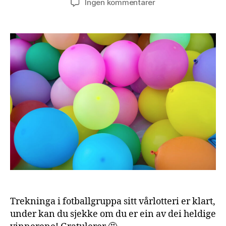
til
Ingen kommentarer
Trekning
–
vårlotteriet
2025
Trekninga i fotballgruppa sitt vårlotteri er klart,
under kan du sjekke om du er ein av dei heldige