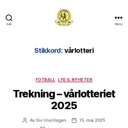
Søk
Meny
Lye
IL
Stikkord:
vårlotteri
Kategorier
FOTBALL
LYE IL NYHETER
Trekning – vårlotteriet
2025
Av
Siv Una Hagen
15. mai 2025
Innleggsforfatter
Publiseringsdato